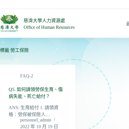
跳
至
主
慈濟大學人力資源處
要
Office of Human Resources
內
容
標籤
勞工保險
FAQ-2
Q5. 如何請領勞保生育、傷
病失能、死亡給付？
ANS: 生育給付 1. 請領資
格：勞保被保險人…
personnel_admin
2022 年 10 月 19 日