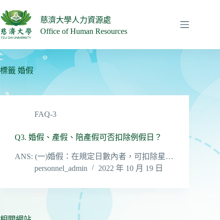
跳
至
慈濟大學人力資源處
主
Office of Human Resources
要
內
容
標籤
婚假
FAQ-3
Q3. 婚假、產假、陪產假可否扣除例假日？
ANS: (一)婚假：在規定日數內者，可扣除星…
personnel_admin
2022 年 10 月 19 日
相關網站