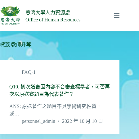
跳
至
慈濟大學人力資源處
主
Office of Human Resources
要
內
容
標籤
教師升等
FAQ-1
Q10. 初次送審因內容不合審查標準者，可否再
次以原送審題目為代表著作？
ANS: 原送著作之題目不具學術研究性質，
或…
personnel_admin
2022 年 10 月 10 日