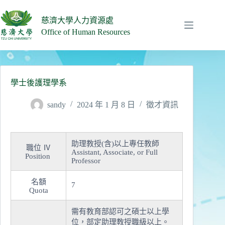
跳
至
慈濟大學人力資源處
主
Office of Human Resources
要
內
容
學士後護理學系
sandy
2024 年 1 月 8 日
徵才資訊
助理教授(含)以上專任教師
職位 Ⅳ
Assistant, Associate, or Full
Position
Professor
名額
7
Quota
需有教育部認可之碩士以上學
位，部定助理教授職級以上。