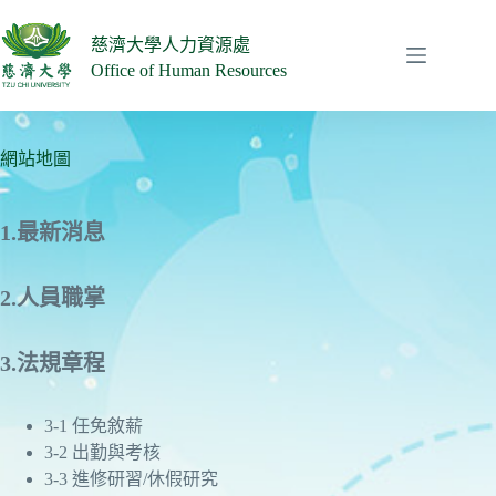
跳
至
慈濟大學人力資源處
主
Office of Human Resources
要
內
容
網站地圖
1.最新消息
2.人員職掌
3.法規章程
3-1 任免敘薪
3-2 出勤與考核
3-3 進修研習/休假研究