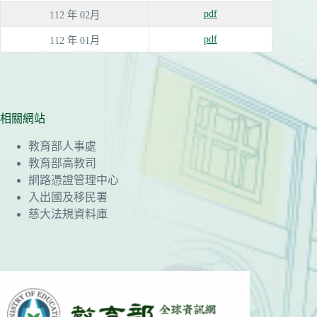
pdf
112 年 02月
pdf
112 年 01月
相關網站
教育部人事處
教育部高教司
網路憑證管理中心
入出國及移民署
慈大法規資料庫