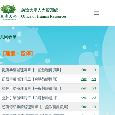
跳
至
慈濟大學人力資源處
主
Office of Human Resources
要
內
容
共同表單
【
離退、留停
】
doc
od
t
離職手續辦理清單【一般教職員適用】
doc
odt
離職手續辦理清單【合聘教師適用】
doc
odt
退休手續辦理清單【一般教職員適用】
doc
odt
退休手續辦理清單【合聘教師適用】
doc
odt
留職停薪手續辦理清單【一般教職員適用】