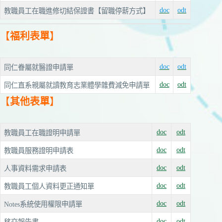
doc
odt
教職員工在職進修切結保證書【留職停薪方式】
【
福利表單
】
doc
odt
同仁眷屬就醫證申請單
doc
odt
同仁直系親屬就讀教育志業體學雜費減免申請單
【
其他表單
】
doc
odt
教職員工在職證明申請單
doc
odt
教職員服務證明申請表
doc
odt
人事資料需求申請表
doc
odt
教職員工個人資料更正通知單
doc
odt
Notes系統使用權限申請單
doc
odt