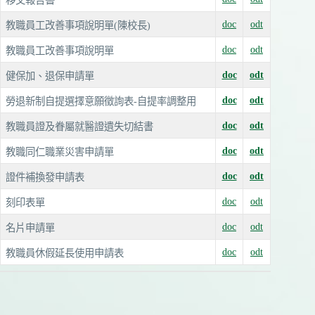
移交報告書
doc
odt
教職員工改善事項說明單(陳校長)
doc
odt
教職員工改善事項說明單
doc
odt
健保加、退保申請單
doc
odt
勞退新制自提選擇意願徵詢表-自提率調整用
doc
odt
教職員證及眷屬就醫證遺失切結書
doc
odt
教職同仁職業災害申請單
doc
odt
證件補換發申請表
doc
odt
刻印表單
doc
odt
名片申請單
doc
odt
教職員休假延長使用申請表