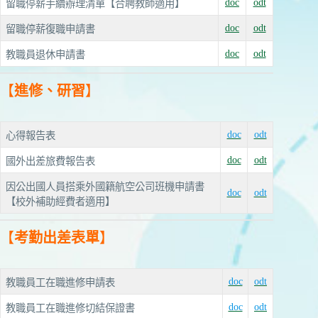
doc
odt
留職停薪手續辦理清單【合聘教師適用】
doc
odt
留職停薪復職申請書
doc
odt
教職員退休申請書
【
進修、研習
】
doc
odt
心得報告表
doc
odt
國外出差旅費報告表
因公出國人員搭乘外國籍航空公司班機申請書
doc
odt
【校外補助經費者適用】
【
考勤出差表單
】
doc
odt
教職員工在職進修申請表
doc
odt
教職員工在職進修切結保證書