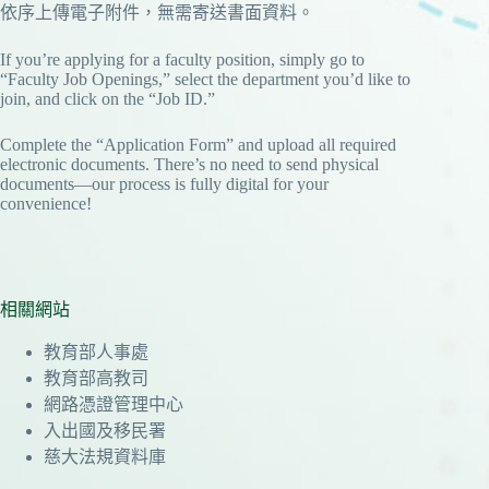
依序上傳電子附件，無需寄送書面資料。
If you’re applying for a faculty position, simply go to
“Faculty Job Openings,” select the department you’d like to
join, and click on the “Job ID.”
Complete the “Application Form” and upload all required
electronic documents. There’s no need to send physical
documents—our process is fully digital for your
convenience!
相關網站
教育部人事處
教育部高教司
網路憑證管理中心
入出國及移民署
慈大法規資料庫