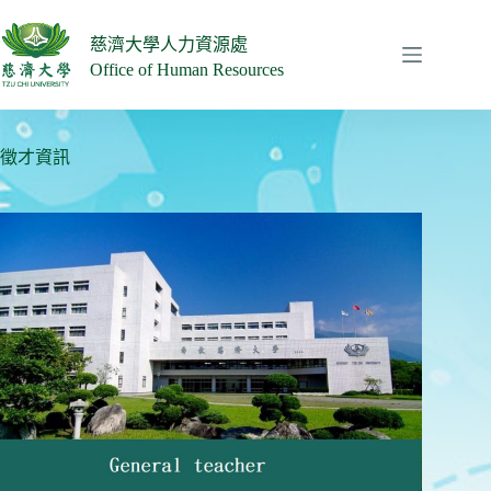
跳
至
慈濟大學人力資源處
主
Office of Human Resources
要
內
容
徵才資訊