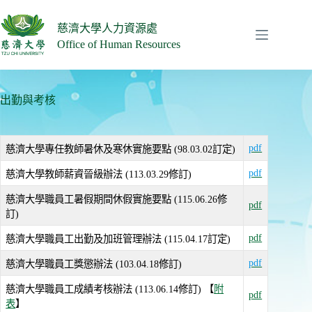
跳
至
慈濟大學人力資源處
主
Office of Human Resources
要
內
容
出勤與考核
pdf
慈濟大學專任教師暑休及寒休實施要點 (98.03.02訂定)
pdf
慈濟大學教師薪資晉級辦法 (113.03.29修訂)
慈濟大學職員工暑假期間休假實施要點 (115.06.26修
pdf
訂)
pdf
慈濟大學職員工出勤及加班管理辦法 (115.04.17訂定)
pdf
慈濟大學職員工獎懲辦法 (103.04.18修訂)
慈濟大學職員工成績考核辦法 (113.06.14修訂) 【
附
pdf
表
】