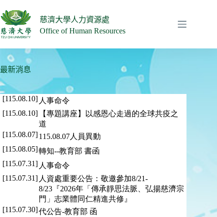
跳
至
慈濟大學人力資源處
主
Office of Human Resources
要
內
容
最新消息