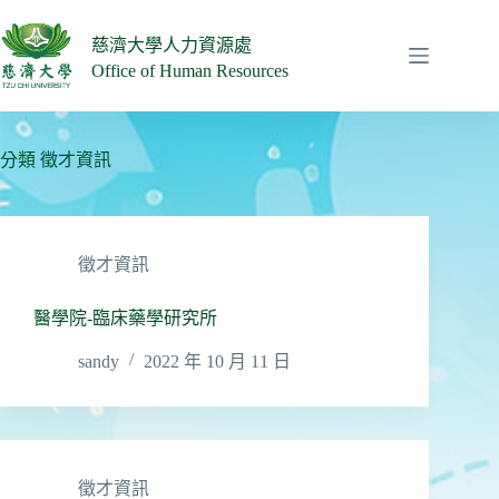
跳
至
慈濟大學人力資源處
主
Office of Human Resources
要
內
容
分類
徵才資訊
徵才資訊
醫學院-臨床藥學研究所
sandy
2022 年 10 月 11 日
徵才資訊