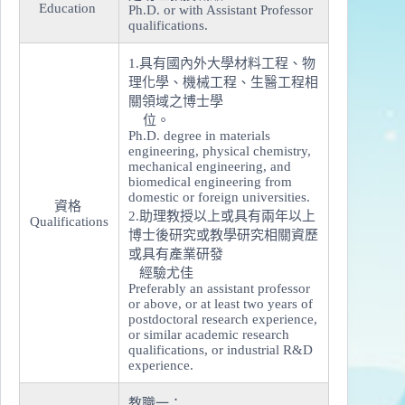
Education
Ph.D. or with Assistant Professor
qualifications.
1.具有國內外大學材料工程、物
理化學、機械工程、生醫工程相
關領域之博士學
位。
Ph.D. degree in materials
engineering, physical chemistry,
mechanical engineering, and
biomedical engineering from
domestic or foreign universities.
資格
2.助理教授以上或具有兩年以上
Qualifications
博士後研究或教學研究相關資歷
或具有產業研發
經驗尤佳
Preferably an assistant professor
or above, or at least two years of
postdoctoral research experience,
or similar academic research
qualifications, or industrial R&D
experience.
教職一：