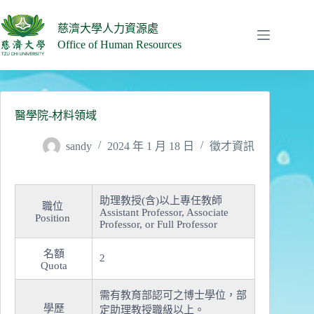
跳
至
慈濟大學人力資源處
主
Office of Human Resources
要
內
容
醫學院-材料領域
sandy
2024 年 1 月 18 日
徵才資訊
助理教授(含)以上專任教師
職位
Assistant Professor, Associate
Position
Professor, or Full Professor
名額
2
Quota
需有教育部認可之博士學位，部
學歷
定助理教授職級以上。