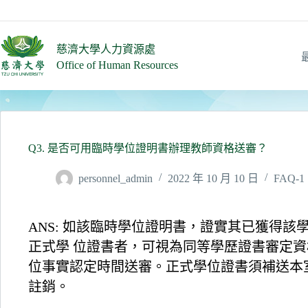
跳
至
主
慈濟大學人力資源處
要
Office of Human Resources
內
容
Q3. 是否可用臨時學位證明書辦理教師資格送審？
personnel_admin
2022 年 10 月 10 日
FAQ-1
ANS: 如該臨時學位證明書，證實其已獲得
正式學 位證書者，可視為同等學歷證書審定
位事實認定時間送審。正式學位證書須補送本
註銷。