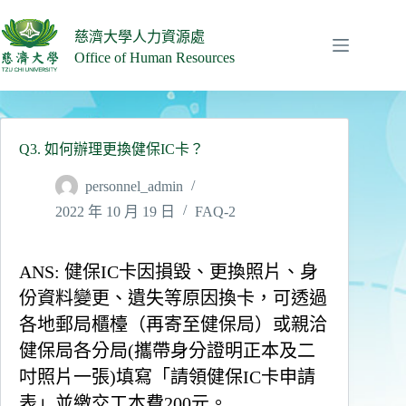
跳
至
慈濟大學人力資源處
主
Office of Human Resources
要
內
容
Q3. 如何辦理更換健保IC卡？
personnel_admin
2022 年 10 月 19 日
FAQ-2
ANS:
健保IC卡因損毀、更換照片、身
份資料變更、遺失等原因換卡，可透過
各地郵局櫃檯（再寄至健保局）或親洽
健保局各分局(攜帶身分證明正本及二
吋照片一張)填寫「請領健保IC卡申請
表」並繳交工本費200元。