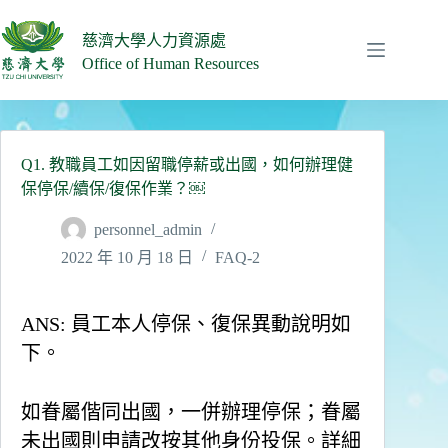
跳
至
慈濟大學人力資源處
主
Office of Human Resources
要
內
容
Q1. 教職員工如因留職停薪或出國，如何辦理健
保停保/續保/復保作業？￼
personnel_admin
2022 年 10 月 18 日
FAQ-2
ANS:
員工本人停保、復保異動說明如
下。
如眷屬偕同出國，一併辦理停保；眷屬
未出國則申請改按其他身份投保。詳細