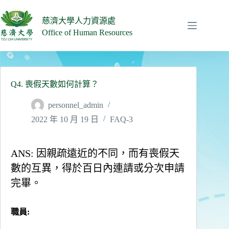
跳
至
慈濟大學人力資源處
主
Office of Human Resources
要
內
容
Q4. 喪假天數如何計算？
personnel_admin
2022 年 10 月 19 日
FAQ-3
ANS: 因親疏遠近的不同，而有喪假天
數的互異，得於百日內連請或分次申請
完畢。
職員: