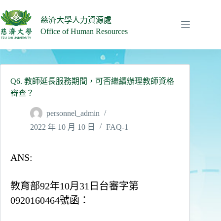
跳
至
慈濟大學人力資源處
主
Office of Human Resources
要
內
容
Q6. 教師延長服務期間，可否繼續辦理教師資格
審查？
personnel_admin
2022 年 10 月 10 日
FAQ-1
ANS:
教育部92年10月31日台審字第
0920160464號函：